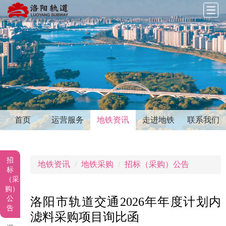
首页
运营服务
地铁资讯
走进地铁
联系我们
招
地铁资讯
地铁采购
招标（采购）公告
标
（采
购）
公
洛阳市轨道交通2026年年度计划内
告
滤料采购项目询比函