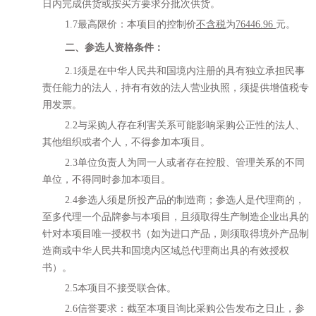
日内完成供货或按买方要求分批次供货。
1.
7
最高限价：本项目的控制价
不含
税
为
76446.96
元。
二、参选人资格条件：
2.1须是在中华人民共和国境内注册的具有独立承担民事
责任能力的法人，持有有效的法人营业执照，须提供增值税专
用发票。
2.2与采购人存在利害关系可能影响采购公正性的法人、
其他组织或者个人，不得参加本项目。
2.3单位负责人为同一人或者存在控股、管理关系的不同
单位，不得同时参加本项目。
2.4
参选
人须是所投产品的制造商；
参选
人是代理商的，
至多代理一个品牌参与本项目，且须取得生产制造企业出具的
针对本项目唯一授权书（如为进口产品，则须取得境外产品制
造商或中华人民共和国境内区域总代理商出具的有效授权
书）。
2.
5
本项目不接受联合体。
2.
6
信誉要求：截至本项目询比采购公告发布之日止，
参