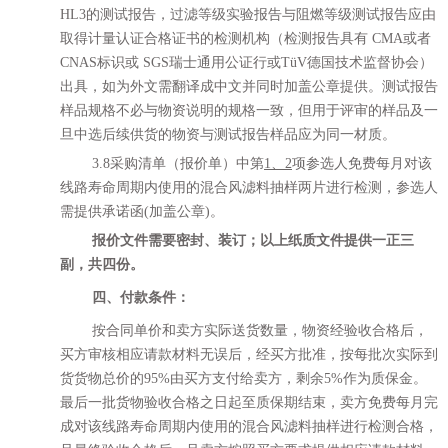
HL3的测试报告，过滤等级实验报告与阻燃等级测试报告应由
取得计量认证合格证书的检测机构（检测报告具有 CMA或者
CNAS标识或 SGS瑞士通用公证行或TüV德国技术监督协会）
出具，如为外文需翻译成中文并同时加盖公章提供。测试报告
样品规格不必与物资说明的规格一致，但用于评审的样品及一
旦中选后续供货的物资与测试报告样品应为同一材质。
3.8
采购清单（
报价
单）
中
第
1、2
项参选人免费每月对该
线路寿命周期内使用的混合风滤料抽样两片进行检测，参选人
需提供承诺函
(加盖公章)。
报价文件需要密封、装订；
以上纸质文件提供一正三
副，共四份。
四、付款条件：
按合同单价和卖方实际送货数量，物资经验收合格后，
买方审核相应请款材料无误后，经买方批准，按每批次实际到
货货物总价的
95%由买方支付给卖方，剩余5%作为质保金。
最后一批货物验收合格之日起至质保期结束，卖方
免费
每月完
成对该线路寿命周期内使用的混合风滤料抽样进行检测合格，