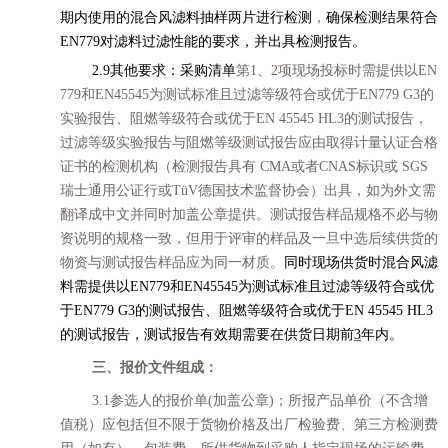
期内使用的混合风滤料抽样两片进行检测
，
确保检测结果符合
EN779对滤料过滤性能的要求，并出具检测报告。
2.9
其他要求
：采购清单
第
1、2项现场投标时需提供以EN
779和EN45545为测试标准且过滤等级符合或优于EN779 G3的
实验报告、阻燃等级符合或优于EN 45545 HL3的测试报告，
过滤等级实验报告与阻燃等级测试报告应由取得计量认证合格
证书的检测机构（检测报告具有 CMA或者CNAS标识或 SGS
瑞士通用公证行或TüV德国技术监督协会）出具，如为外文需
翻译成中文并同时加盖公章提供。测试报告样品规格不必与物
资说明的规格一致，但用于评审的样品及一旦中选后续供货的
物资与测试报告样品应为同一材质。
同时
现场供货时
混合风滤
料
需提供以
EN779和EN45545为测试标准且过滤等级符合或优
于EN779 G3的测试报告、阻燃等级符合或优于EN 45545 HL3
的测试报告，测试报告有效期需要在供货日期前
3
年内。
三、报价文件组成：
3.1参选人的报价单(加盖公章)；所报产品单价（不含增
值税）应包括但不限于货物价格及出厂检验费、第三方检测费