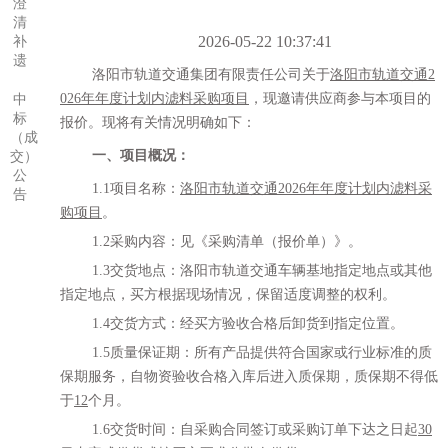
澄
清
2026-05-22 10:37:41
补
遗
洛阳市轨道交通集团有限责任公司
关于
洛阳市轨道交通
2
026年年度计划内滤料采购项目
，现邀请供应商参与本项目的
中
标
报价。现将有关情况明确如下：
（成
一、项目概况：
交）
公
1.1项目名称：
洛阳市轨道交通
2026年年度计划内滤料采
告
购项目
。
1.
2
采购内容：见《采购清单（报价单）》。
1.
3
交货地点：洛阳市轨道交通车辆基地指定地点或其他
指定地点，买方根据现场情况，保留适度调整的权利。
1.
4
交货方式：经买方验收合格后卸货到指定位置。
1.
5
质量保证期：所有产品提供符合国家或行业标准的质
保期服务，自物资验收合格入库后进入质保期，质保期不得低
于
12
个月。
1.
6
交货时间：自采购合同签订或采购订单下达之日起
30