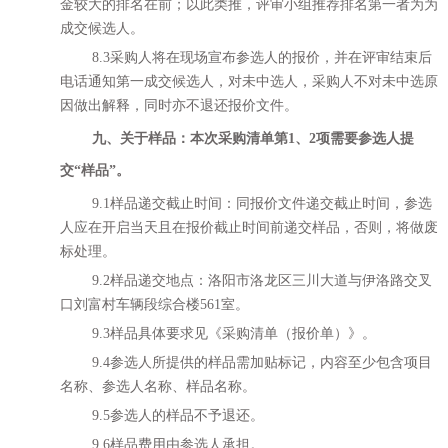
金较大的排名在前；以此类推，评审小组推荐排名第一者为为
成交候选人。
8.3采购人将在现场宣布参选人的报价，并在评审结束后
电话通知第一成交候选人，对未中选人，采购人不对未中选原
因做出解释，同时亦不退还报价文件。
九、关于样品：本次采购清单第
1、2项需要参选人提
交“样品”。
9.1
样品递交截止时间：同
报价
文件递交截止时间，
参选
人
应在开启当天且在
报价
截止时间前递交样品，否则，将做废
标处理。
9.2
样品递交地点：洛阳市洛龙区三川大道与伊洛路交叉
口刘富村车辆段综合楼
561室。
9.3
样品具体要求见《采购清单（报价单）》。
9.4参选人
所提供的样品需加贴标记，内容至少包含项目
名称、
参选人
名称、样品名称。
9.5参选人
的样品不予退还。
9.6
样品费用由
参选人
承担。