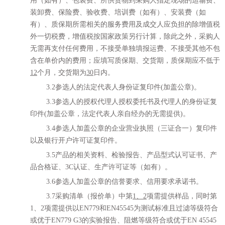
用（如有）、包装费、所供货物到采购人指定现场的运输费、
装卸费、保险费、验收费、培训费（如有）、安装费（如
有）、质保期所需相关的服务费用及成交人应负担的除增值税
外一切税费，增值税按国家政策另行计算，除此之外，采购人
无需再支付任何费用，不接受单独填报运费、不接受其他不包
含在单价内的费用；应填写质保期、交货期，质保期应不低于
12
个月，交货期为
30
日内。
3.2参选人的法定代表人身份证复印件(加盖公章)
。
3.3参选人的授权代理人授权委托书及代理人的身份证复
印件(加盖公章，法定代表人亲自经办的无需提供)
。
3.4参选人加盖公章的企业营业执照（三证合一）复印件
以及银行开户许可证复印件
。
3.5产品的相关资料、检验报告、产品型式认可证书、产
品合格证、3C认证、生产许可证等（如有）。
3.
6
参选人加盖公章的
信誉要求、信用要求承诺书
。
3.7
采购清单（
报价
单）
中
第
1、2
项需提供样品，同时第
1、2项需提供以EN779和EN45545为测试标准且过滤等级符合
或优于EN779 G3的实验报告、阻燃等级符合或优于EN 45545