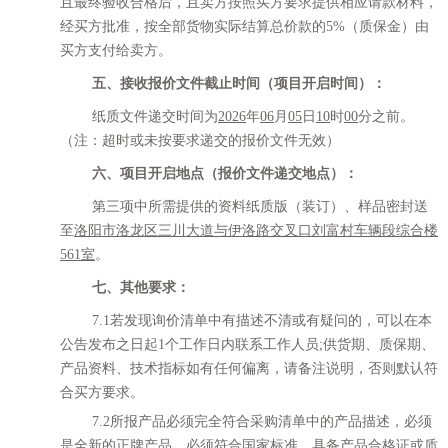
且最终验收合格后，且卖方按照买方要求提供相应请款材料，
经买方批准，按全部货物实际结算总价款的
5%（质保金）由
买方支付给卖方。
五、接收报价文件截止时间（项目开启时间）：
纸质文件递交时间为
202
6
年
06
月
05
日
10
时
00
分之前。
（注：超时或未按要求递交的报价文件无效）
六、项目开启地点（报价文件递交地点）：
第三项中所需提供的资料纸质版（装订）
、
样品密封送
至
洛阳市洛龙区三川大道与伊洛路交叉口刘富村车辆段
综合楼
561
室
。
七、其他要求：
7.1若发现询价清单中有描述不清或有疑问的，可以在本
公告发布之日起1个工作日内联系工作人员;供货期、质保期、
产品资料、技术指标如有任何偏离，请备注说明，否则默认符
合买方要求。
7.2所报产品必须完全符合采购清单中的产品描述，必须
是全新的正牌产品，必须符合国家标准，具备产品合格证或质