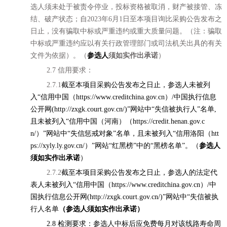
选
人须未处于被责令停业，投标资格被取消，财产被接管、冻
结、破产状态；自
202
3
年
6
月
1日至本项目询比采购公告发布之
日止，没有骗取中标或严重违约或重大质量问题。（注：骗取
中标或严重违约应以有关行政管理部门或司法机关出具的有关
文件为依据）。（
参选人
须如实作出承诺
）
2.
7
信用要求：
2.
7
.1
截至本项目采购公告发布之日止，
参选
人未被列
入
“信用中国（https://www.creditchina.gov.cn）/中国执行信息
公开网(http://zxgk.court.gov.cn/)”网站中“失信被执行人”名单,
且未被列入“信用中国（河南）（https://credit.henan.gov.c
n/）”网站中“失信惩戒对象”名单，且未被列入“信用洛阳（htt
ps://xyly.ly.gov.cn/）”网站“红黑榜”中的“黑榜名单”。（
参选人
须如实作出承诺
）
2.
7
.2
截至本项目采购公告发布之日止，
参选
人的法定代
表人未被列入
“信用中国（https://www.creditchina.gov.cn）/中
国执行信息公开网(http://zxgk.court.gov.cn/)”网站中“失信被执
行人名单
（参选人须如实作出承诺）
2.8 检测要求：
参选
人中标后应免费每月对该线路寿命周