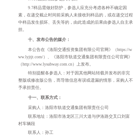
9.7
样品需做好防护，
参选人
应充分考虑各种不确定因
素，在递交截止时间前采购人未接收到样品的，或在递交过程
中样品发生损坏、丢失等的，由此造成的后果由
参选人
自主承
担。
十、
发布公告的媒介：
本公告在
《
洛阳交通投资集团有限公司官网
》
（
https://w
ww.lyjtjt.com/）
、
《洛阳市轨道交通集团有限责任公司
官
网》
（
http://www.lysubway.com.cn）
上发布
。
特别提醒各参选人：对于因其他网站转载并发布的非完
整版或修改版公告，
而导致
信息有误或遗漏的
情形，
采购人不
予承担责任。
十
一
、
联系方式：
采购人：
洛阳市轨道交通集团有限责任公司
联系地址：洛阳市洛龙区三川大道与伊洛路交叉口刘富
村车辆段
联系人：孙
工