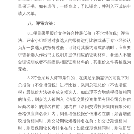
量保证书。如有虚假，一经查出，予以曝光，并列入不诚信申
请人名单。
八、评审方法：
8.1项目采用
报价文件符合性最低价（不含增值税）
评审
法。
评审小组经过对
参选人
的报价进行比较或基于专业经验认
为某一
参选人
的报价过低
，
可能对其履约造成影响时，应当要
求该
参选人
作出书面说明并提供相应的证明材料。
参选人
不能
合理说明或者不能提供相应证明材料的，其
报价
文件将被视为
无效。
8.2符合采购人评审条件的，在满足采购需求的前提下对
总报价（不含增值税）进行比较，采用总项总价（不含增值
税）最低价方法确定成交候选人。
如出现不含增值税报价相同
的情况，则参选人被列入《洛阳交通投资集团有限公司合格供
应商名录》的排名在前；如均在《洛阳交通投资集团有限公司
合格供应商名录》内，则含增值税报价低排名在前；如含增值
税报价相同时，则交货期较短者排名在前；如交货期也相同
时，则质保期较长者排名在前；如质保期也相同时，则注册资