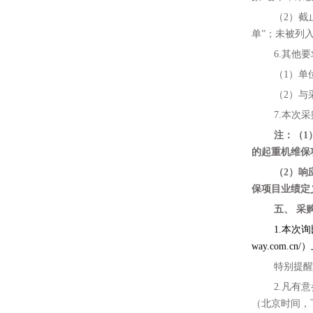
（
2）截
单”；未被列入中国
6.
其他要
（
1）单
（
2）与
7.
本次采
注：（
1
的
起重机维保
（
2）响
保
项目业绩定
五、
采
1.
本次询
way.com.cn
特别提醒
2.凡有
（北京时间，