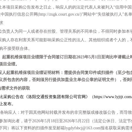
止本项目采购公告发布之日止，
响应人
的的法定代表人未被列入
“信用中国（h
执行信息公开网(http://zxgk.court.gov.cn/)”网站中“失信被执行人”名
求
位负责人为同一人或者存在控股、管理关系的不同单位，不得同时参加本
采购人存在利害关系可能影响采购公正性的法人、其他组织或者个人的，
购不接受联合体。
）
起重机维保
项目业绩限于合同签订日期在
202
3
年
5
月
1日至询比申请截止
项目业绩。
应人
起重机维保
项目业绩证明材料：需提供合同复印件或扫描件（至少包
义所包含的内容，否则须另行提供加盖业主单位公章的证明文件），否则
购需求
文件的获取
比采购公告在《洛阳交通投资集团有限公司官网》（
https://www.ly
/）上发布。
各响应人：对于因其他网站转载并发布的非完整版或修改版公告，而导致
意参加询比者，请于202
6
年
5
月
18
日至
202
6
年
5
月
22
日（法定公休日、法定节
下同）将以下资料的扫描件发至邮箱
lygdyfsbcj@163.com
报名获取
采购需