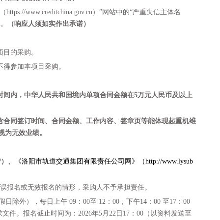
ttps://www.creditchina.gov.cn）”网站中的“严重失信主体名
单。
（响应人须如实作出承诺）
项目的采购。
不得参加本项目采购。
时间内，中华人民共和国境内单项合同金额在5万元人民币及以上
含合同签订时间、合同金额、工作内容、签章页等能体现
起重机维
视为无效业绩。
jtjt.com/）、《洛阳市轨道交通集团有限责任公司网》（http://www.lysub
误报名或无效报名的情形，采购人不予承担责任。
假日除外），每日上午
09：00至 12：00，下午14：00 至17：00
求
文件。报名截止时间为：
202
6
年
5
月
22
日
17：00（以资料发送至