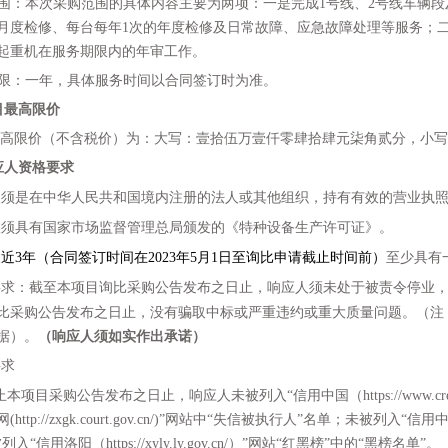
范围：本次采购范围的具体内容主要为两项：一是完成1号线、2号线车辆段
的月度检修、每台每年1次的年度检修及日常故障、应急故障处理等服务；
起重机在服务期限内的年审工作。
期限：一年，具体服务时间以合同签订时为准。
目最高限价
高限价（不含税
价
）为
：
大写：壹拾伍万壹仟零肆拾肆元柒角贰分
，
小写
应人资格要求
人
须是在中华人民共和国境内注册的法人或其他组织，持有有效的营业执
人
须具有国家市场监督管理总局颁发的《特种设备生产许可证》。
人
近
3年（合同签订时间在202
3
年
5
月
1日至询比申请截止时间前）
至少具有
要求：截至本项目询比采购公告发布之日止，响应人须未处于被责令停业
比采购公告发布之日止，没有骗取中标或严重违约或重大质量问题。（注
据）。
（响应人须如实作出承诺）
要求
止本项目采购公告发布之日止，
响应人
未被列入
“信用中国（https://www
ttp://zxgk.court.gov.cn/)”网站中“失信被执行人”名单；未被列入“信用中国（河
“信用洛阳（https://xyly.ly.gov.cn/）”网站“红黑榜”中的“黑榜名单”。