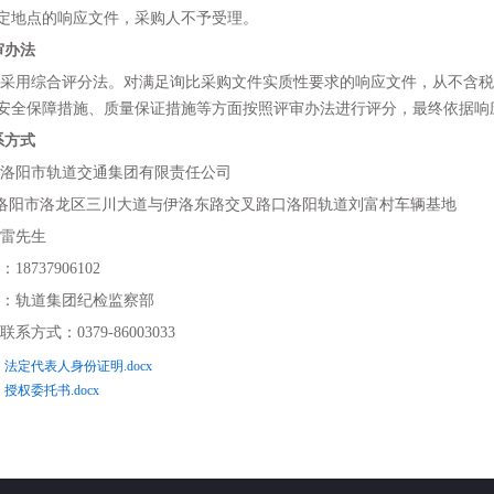
定地点的响应文件，采购人不予受理。
审办法
采用综合评分法。对满足询比采购文件实质性要求的响应文件，从
不
含税
安全保障措施、质量保证措施
等方面按照
评审办法
进行评分，最终依据响
系方式
洛阳市轨道交通集团有限责任公司
洛阳市洛龙区三川大道与伊洛东路交叉路口洛阳轨道刘富村车辆基地
雷
先生
：
18737906102
：轨道集团纪检监察部
联系方式：
0379-86003033
：法定代表人身份证明.docx
授权委托书.docx