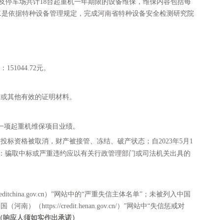
及停车场共计18台起重机一年期限的设备维保，维保内容包括每
二是依据特种设备管理规定，完成河南省特种设备安全检测研究院
：
151044.72
元
。
照或其他有效的证明材料。
一项起重机维保
项目
业绩。
，投标资格被取消，财产被接管、冻结、破产状态；自
202
3
年
5
月
1
：骗取中标或严重违约应以有关行政管理部门或司法机关出具的
.creditchina.gov.cn）”网站中的“严重失信主体名单”；未被列入中国
南）（https://credit.henan.gov.cn/）”网站中“失信惩戒对
（响应人须如实作出承诺）