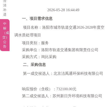
澄
清
2026-05-28 16:44:49
补
遗
一、项目
需求
信息
中
项目名称：
洛阳市城市轨道交通
2026-2028
年度空
标
（成
调水质处理项目
交）
公
项目类别：
服务
告
采购单位：
洛阳市轨道交通集团有限责任公司
采购方式：询比采购
二、
采购信息
第一成交候选人：
北京洁禹通环保科技有限公司
响应报价
（
含税
）
：
732100.00
元
第二成交候选人：
苏州新日升环境科技有限公司