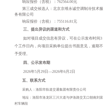
响应报价
（
含税
）
：
762564.00
元
第三成交候选人：
北京京维永诚空调制冷技术服
务有限公司
响应报价
（
含税
）
：
755116.81
元
三、提出异议的渠道和方式
如对项目成交信息有异议，可在公示发布时间
3
个工作日内，向项目采购单位提出书面意见，逾期不
予受理
。
四、公示发布期
2026
年
5
月
29
日
—
2026
年
6
月
2
日
五、联系方式
采购人：洛阳市轨道交通集团有限责任公司
地址：洛阳市洛龙区三川大道与伊洛路交叉口朝南刘富
村车辆段