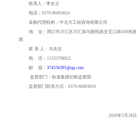
联系人：
李
女士
电话：
0379-86003024
采购代理机构
：
中元方工程咨询有限公司
地
址：周口市川汇区川汇路与新民路交叉口南
100
米路
西
联
系
人：
马
先生
电
话：
13333798922
邮
箱：
374556391@qq.com
监督部门：轨道集团纪检监察部
监督部门联系方式：
0379-86003033
2026
年
5
月
28
日