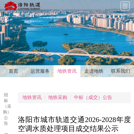
首页
运营服务
地铁资讯
走进地铁
联系我们
招
地铁资讯
地铁采购
中标（成交）公告
标
（采
购）
公
洛阳市城市轨道交通2026-2028年度
告
空调水质处理项目成交结果公示